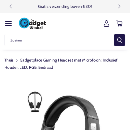
R De Conten
Gratis verzending boven €30!
T
Zoeken
Thuis
Gadgetplace Gaming Headset met Microfoon: Inclusief
Houder, LED, RGB, Bedraad
Ga Direct Naar
Productinformatie